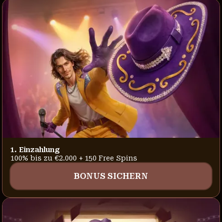
1. Einzahlung
100% bis zu €2.000 + 150 Free Spins
BONUS SICHERN