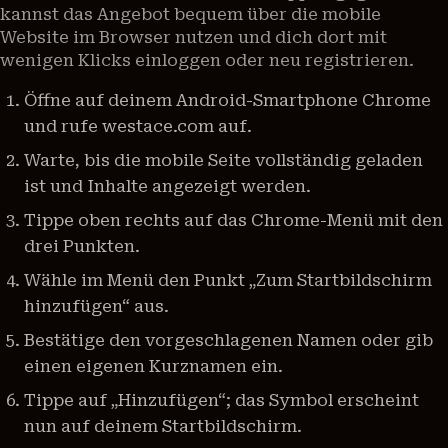
kannst das Angebot bequem über die mobile
Website im Browser nutzen und dich dort mit
wenigen Klicks einloggen oder neu registrieren.
Öffne auf deinem Android-Smartphone Chrome
und rufe westace.com auf.
Warte, bis die mobile Seite vollständig geladen
ist und Inhalte angezeigt werden.
Tippe oben rechts auf das Chrome-Menü mit den
drei Punkten.
Wähle im Menü den Punkt „Zum Startbildschirm
hinzufügen“ aus.
Bestätige den vorgeschlagenen Namen oder gib
einen eigenen Kurznamen ein.
Tippe auf „Hinzufügen“; das Symbol erscheint
nun auf deinem Startbildschirm.