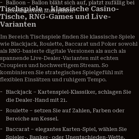
Balloon – Ballon bläht sich auf, platzt zufällig bei
Tischspiele – klassische Casino-
unbekanntem Multiplikor.
Tische, RNG-Games und Live-
Varianten
Im Bereich Tischspiele finden Sie klassische Spiele
wie Blackjack, Roulette, Baccarat und Poker sowohl
als RNG-basierte digitale Versionen als auch als
spannende Live-Dealer-Varianten mit echten
Croupiers und hochwertigem Stream. So
kombinieren Sie strategisches Spielgefühl mit
flexiblen Einsätzen und ruhigem Tempo.
Blackjack – Kartenspiel-Klassiker, schlagen Sie
die Dealer-Hand mit 21.
Roulette – setzen Sie auf Zahlen, Farben oder
Bereiche am Kessel.
Baccarat – elegantes Karten-Spiel, wählen Sie
Spieler-, Banker- oder Unentschieden-Wette.