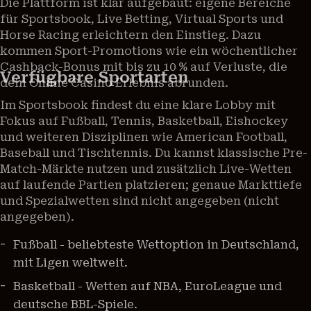
Die Plattform ist klar aufgebaut: eigene Bereiche
für Sportsbook, Live Betting, Virtual Sports und
Horse Racing erleichtern den Einstieg. Dazu
kommen Sport-Promotions wie ein wöchentlicher
Cashback-Bonus mit bis zu 10 % auf Verluste, die
Verfügbare Sportarten
dein Online Casino Erlebnis abrunden.
Im Sportsbook findest du eine klare Lobby mit
Fokus auf Fußball, Tennis, Basketball, Eishockey
und weiteren Disziplinen wie American Football,
Baseball und Tischtennis. Du kannst klassische Pre-
Match-Märkte nutzen und zusätzlich Live-Wetten
auf laufende Partien platzieren; genaue Markttiefe
und Spezialwetten sind nicht angegeben (nicht
angegeben).
Fußball - beliebteste Wettoption in Deutschland,
mit Ligen weltweit.
Basketball - Wetten auf NBA, EuroLeague und
deutsche BBL-Spiele.