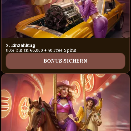
3. Einzahlung
50% bis zu €6.000 + 50 Free Spins
BONUS SICHERN