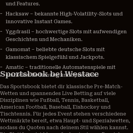
und Features.
Hacksaw – bekannte High-Volatility-Slots und
innovative Instant Games.
Yggdrasil – hochwertige Slots mit aufwendigen
Geschichten und Mechaniken.
Gamomat – beliebte deutsche Slots mit
klassischem Spielgefühl und Jackpots.
Amatic – traditionelle Automatenspiele mit
Sportsbook bei Westace
einfacher Bedienung und Symbolen.
Das Sportsbook bietet dir klassische Pre-Match-
Wetten und spannendes Live Betting auf viele
Disziplinen wie Fußball, Tennis, Basketball,
American Football, Baseball, Eishockey und
Tischtennis. Für jedes Event stehen verschiedene
Wettmärkte bereit, etwa Haupt- und Spezialwetten,
sodass du Quoten nach deinem Stil wählen kannst.