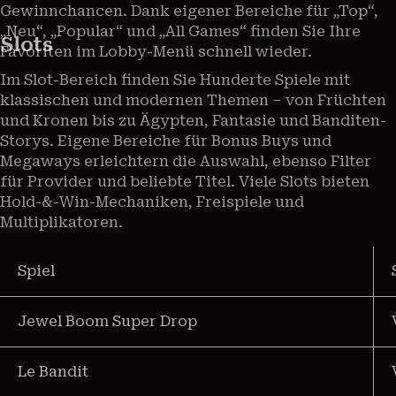
Gewinnchancen. Dank eigener Bereiche für „Top“,
„Neu“, „Popular“ und „All Games“ finden Sie Ihre
Slots
Favoriten im Lobby-Menü schnell wieder.
Im Slot-Bereich finden Sie Hunderte Spiele mit
klassischen und modernen Themen – von Früchten
und Kronen bis zu Ägypten, Fantasie und Banditen-
Storys. Eigene Bereiche für Bonus Buys und
Megaways erleichtern die Auswahl, ebenso Filter
für Provider und beliebte Titel. Viele Slots bieten
Hold-&-Win-Mechaniken, Freispiele und
Multiplikatoren.
Spiel
Jewel Boom Super Drop
Le Bandit